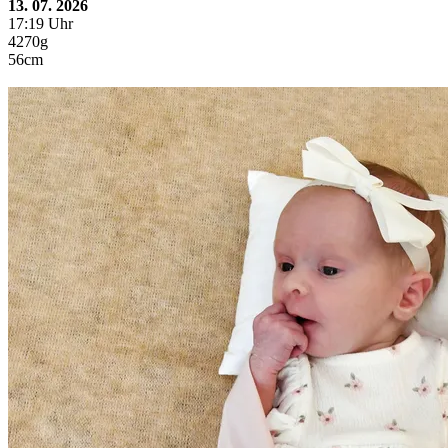
13. 07. 2026
17:19 Uhr
4270g
56cm