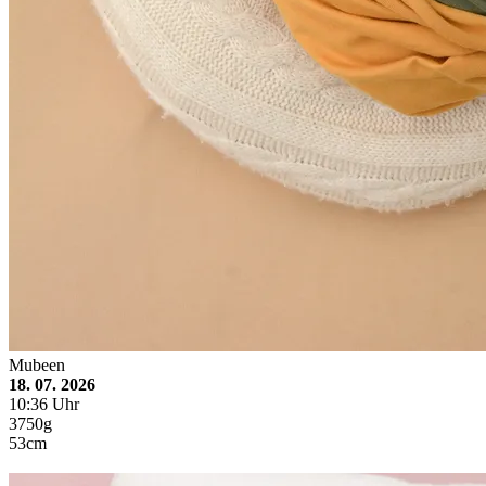
Mubeen
18. 07. 2026
10:36 Uhr
3750g
53cm