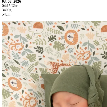
03. 08. 2026
04:15 Uhr
3400g
54cm