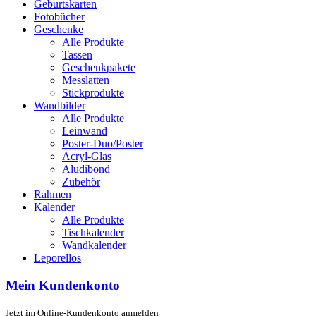
Geburtskarten
Fotobücher
Geschenke
Alle Produkte
Tassen
Geschenkpakete
Messlatten
Stickprodukte
Wandbilder
Alle Produkte
Leinwand
Poster-Duo/Poster
Acryl-Glas
Aludibond
Zubehör
Rahmen
Kalender
Alle Produkte
Tischkalender
Wandkalender
Leporellos
Mein Kundenkonto
Jetzt im Online-Kundenkonto anmelden