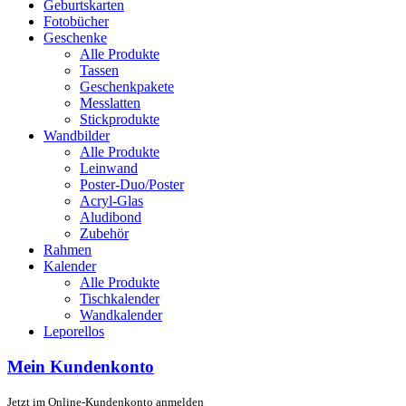
Geburtskarten
Fotobücher
Geschenke
Alle Produkte
Tassen
Geschenkpakete
Messlatten
Stickprodukte
Wandbilder
Alle Produkte
Leinwand
Poster-Duo/Poster
Acryl-Glas
Aludibond
Zubehör
Rahmen
Kalender
Alle Produkte
Tischkalender
Wandkalender
Leporellos
Mein Kundenkonto
Jetzt im Online-Kundenkonto anmelden