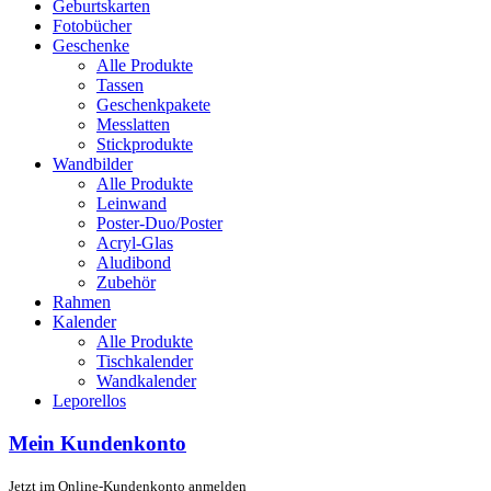
Geburtskarten
Fotobücher
Geschenke
Alle Produkte
Tassen
Geschenkpakete
Messlatten
Stickprodukte
Wandbilder
Alle Produkte
Leinwand
Poster-Duo/Poster
Acryl-Glas
Aludibond
Zubehör
Rahmen
Kalender
Alle Produkte
Tischkalender
Wandkalender
Leporellos
Mein Kundenkonto
Jetzt im Online-Kundenkonto anmelden