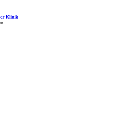
rer Klinik
an