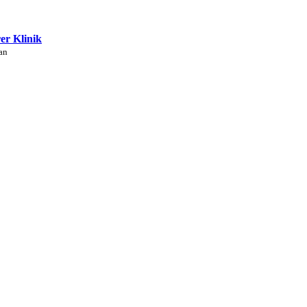
rer Klinik
an