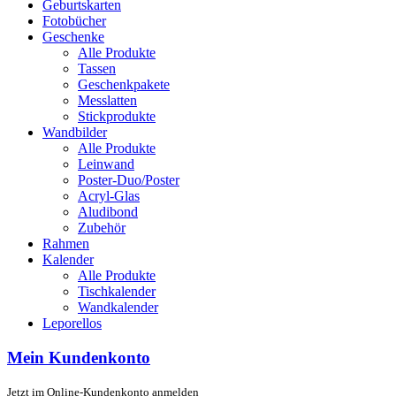
Geburtskarten
Fotobücher
Geschenke
Alle Produkte
Tassen
Geschenkpakete
Messlatten
Stickprodukte
Wandbilder
Alle Produkte
Leinwand
Poster-Duo/Poster
Acryl-Glas
Aludibond
Zubehör
Rahmen
Kalender
Alle Produkte
Tischkalender
Wandkalender
Leporellos
Mein Kundenkonto
Jetzt im Online-Kundenkonto anmelden