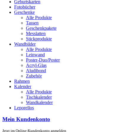
Geburtskarten
Fotobücher
Geschenke
Alle Produkte
Tassen
Geschenkpakete
Messlatten
Stickprodukte
Wandbilder
Alle Produkte
Leinwand
Poster-Duo/Poster
Acryl-Glas
Aludibond
Zubehör
Rahmen
Kalender
Alle Produkte
Tischkalender
Wandkalender
Leporellos
Mein Kundenkonto
Jetzt im Online-Kundenkonto anmelden