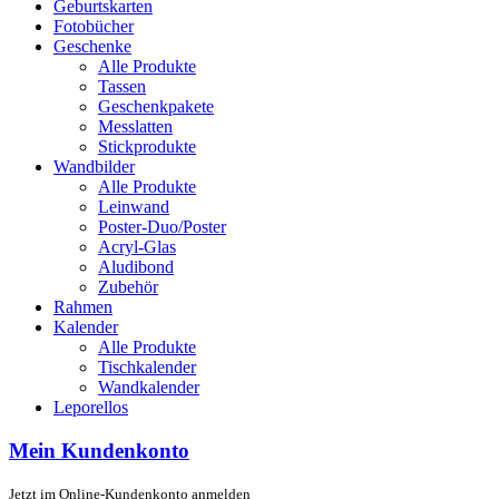
Geburtskarten
Fotobücher
Geschenke
Alle Produkte
Tassen
Geschenkpakete
Messlatten
Stickprodukte
Wandbilder
Alle Produkte
Leinwand
Poster-Duo/Poster
Acryl-Glas
Aludibond
Zubehör
Rahmen
Kalender
Alle Produkte
Tischkalender
Wandkalender
Leporellos
Mein Kundenkonto
Jetzt im Online-Kundenkonto anmelden