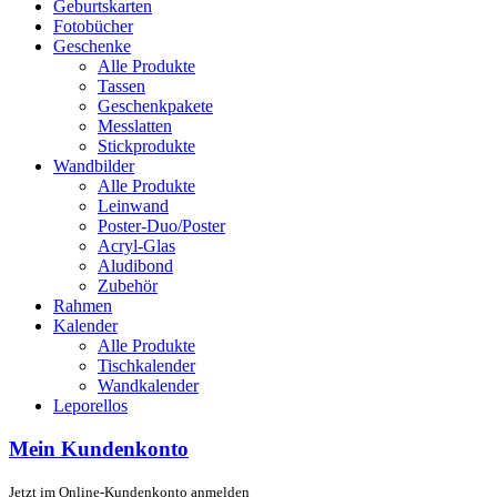
Geburtskarten
Fotobücher
Geschenke
Alle Produkte
Tassen
Geschenkpakete
Messlatten
Stickprodukte
Wandbilder
Alle Produkte
Leinwand
Poster-Duo/Poster
Acryl-Glas
Aludibond
Zubehör
Rahmen
Kalender
Alle Produkte
Tischkalender
Wandkalender
Leporellos
Mein Kundenkonto
Jetzt im Online-Kundenkonto anmelden