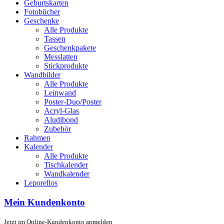
Geburtskarten
Fotobücher
Geschenke
Alle Produkte
Tassen
Geschenkpakete
Messlatten
Stickprodukte
Wandbilder
Alle Produkte
Leinwand
Poster-Duo/Poster
Acryl-Glas
Aludibond
Zubehör
Rahmen
Kalender
Alle Produkte
Tischkalender
Wandkalender
Leporellos
Mein Kundenkonto
Jetzt im Online-Kundenkonto anmelden