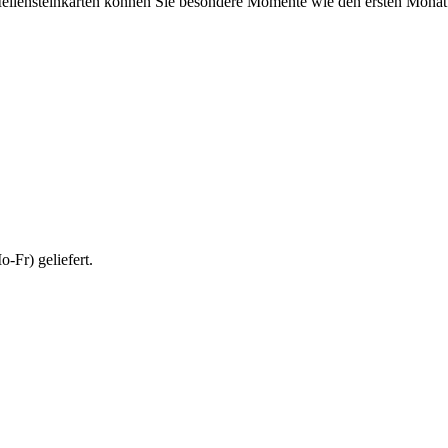
eilensteinkarten können Sie besondere Momente wie den ersten Monat ode
-Fr) geliefert.