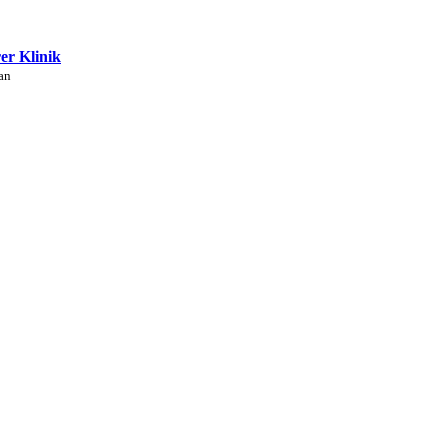
rer Klinik
an