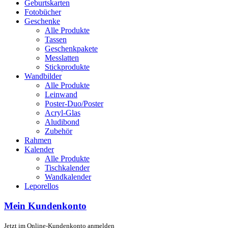
Geburtskarten
Fotobücher
Geschenke
Alle Produkte
Tassen
Geschenkpakete
Messlatten
Stickprodukte
Wandbilder
Alle Produkte
Leinwand
Poster-Duo/Poster
Acryl-Glas
Aludibond
Zubehör
Rahmen
Kalender
Alle Produkte
Tischkalender
Wandkalender
Leporellos
Mein Kundenkonto
Jetzt im Online-Kundenkonto anmelden