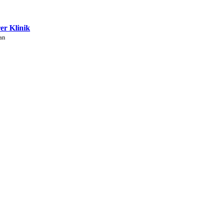
rer Klinik
an