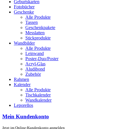
Geburtskarten
Fotobücher
Geschenke
Alle Produkte
Tassen
Geschenkpakete
Messlatten
Stickprodukte
Wandbilder
Alle Produkte
Leinwand
Poster-Duo/Poster
Acryl-Glas
Aludibond
Zubehör
Rahmen
Kalender
Alle Produkte
Tischkalender
Wandkalender
Leporellos
Mein Kundenkonto
Jetzt im Online-Kundenkonto anmelden